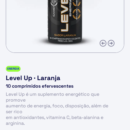
ENERGIA
Level Up · Laranja
10 comprimidos efervescentes
Level Up é um suplemento energético que
promove
aumento de energia, foco, disposição, além de
ser rico
em antioxidantes, vitamina C, beta-alanina e
arginina.