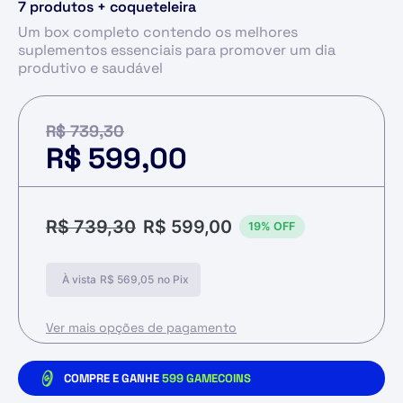
7 produtos + coqueteleira
Um box completo contendo os melhores
suplementos essenciais para promover um dia
produtivo e saudável
R$
739,30
R$
599,00
R$
739,30
R$
599,00
19% OFF
À vista
R$
569,05
no Pix
Ver mais opções de pagamento
COMPRE E GANHE
599
GAMECOINS